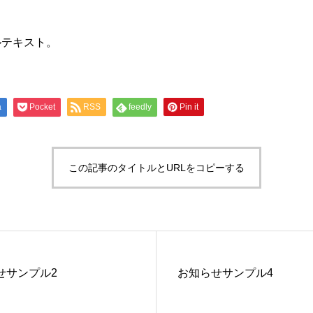
ルテキスト。
a
Pocket
RSS
feedly
Pin it
この記事のタイトルとURLをコピーする
せサンプル2
お知らせサンプル4